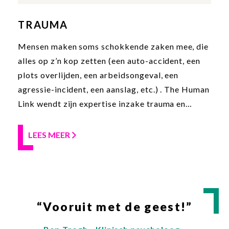
TRAUMA
Mensen maken soms schokkende zaken mee, die
alles op z’n kop zetten (een auto-accident, een
plots overlijden, een arbeidsongeval, een
agressie-incident, een aanslag, etc.) . The Human
Link wendt zijn expertise inzake trauma en
verwerking graag aan om te ondersteunen bij
een gezond verwerkingsproces naar aanleiding
LEES MEER
van een eenmalige schokkende gebeurtenis. Ook
wanneer er na een hele periode sprake lijkt te
zijn van een stagnatie in dit verwerkingsproces
en posttraumatische stressklachten ontstaan
(PTSS), kan u terecht bij The Human Link voor
“Vooruit met de geest!”
een individuele therapie.