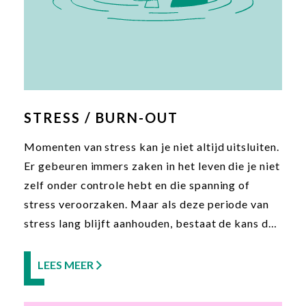
STRESS / BURN-OUT
Momenten van stress kan je niet altijd uitsluiten.
Er gebeuren immers zaken in het leven die je niet
zelf onder controle hebt en die spanning of
stress veroorzaken. Maar als deze periode van
stress lang blijft aanhouden, bestaat de kans dat
je overspannings- of burn-out klachten
ontwikkelt. Deze klachten zullen jouw
LEES MEER
(optimaal) functioneren in de weg staan. Om de
wanhoop die daardoor ontstaat om te buigen tot