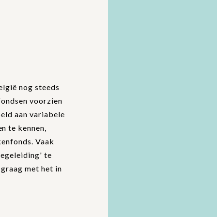
LGBTI+
CHRONISCHE STRESS
OPLEIDINGEN
WARM B
ACUTE STRESS
CULTUU
ANGSTPROBLEMATIEK
WERKVE
MENTAAL WELZIJN
OMGEVI
elgië nog steeds
ALGEMEEN
nfondsen voorzien
BLENDED
eld aan variabele
n te kennen,
kenfonds. Vaak
egeleiding' te
 graag met het in