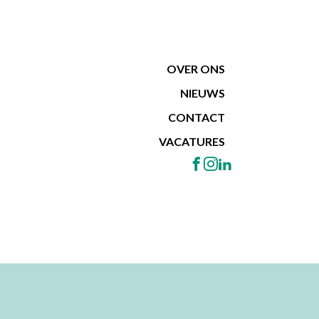
OVER ONS
NIEUWS
CONTACT
VACATURES
RSTREKKERS
TEAMVERSTERKINGSTRAJECT
LGBTI+ EN ZELFZORG
RKEN
INTERCOLLEGIALE COACHING
LGBTI+ SENSITIEVE ZORG