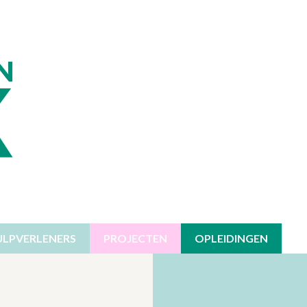
ULPVERLENERS
PROJECTEN
OPLEIDINGEN
EN
HT
NBOD OP MAAT
AANBOD OP MAAT
VLAAMSE OVERHEID
ZORGVE
VERSTE
 BURN-OUT
EIDINGEN
AANBOD VOOR TEAMS
STAD ANTWERPEN