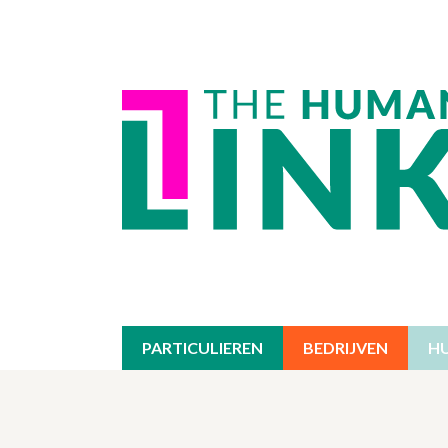
PARTICULIEREN
BEDRIJVEN
H
INDIVIDUELE THERAPIE
EXPERTISEDOMEIN
OVERZIC
AA
GROEPSTHERAPIE
OPLEIDINGEN
STRESS /
OPL