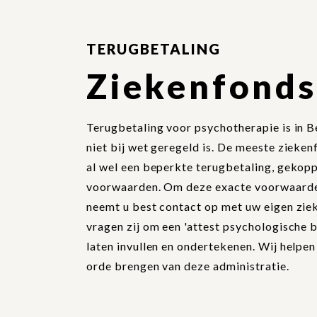
FEAR OF FLYING
ANGST
TERUGBETALING
EXPERTISEDOMEINEN
TRAUMA
Ziekenfonds
LOOPBAANBEGELEIDING
Terugbetaling voor psychotherapie is in B
niet bij wet geregeld is. De meeste zieke
al wel een beperkte terugbetaling, gekopp
voorwaarden. Om deze exacte voorwaarde
neemt u best contact op met uw eigen zie
vragen zij om een 'attest psychologische b
laten invullen en ondertekenen. Wij helpen
orde brengen van deze administratie.