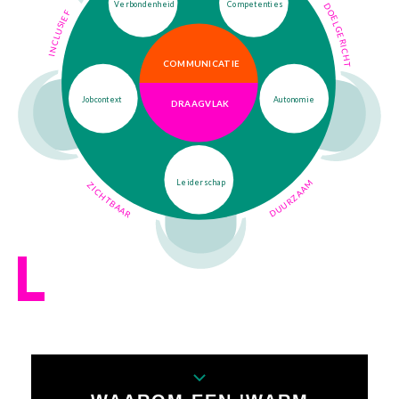
Verbondenheid
Competenties
DOELGERICHT
INCLUSIEF
COMMUNICATIE
Jobcontext
Autonomie
DRAAGVLAK
DUURZAAM
Leiderschap
ZICHTBAAR