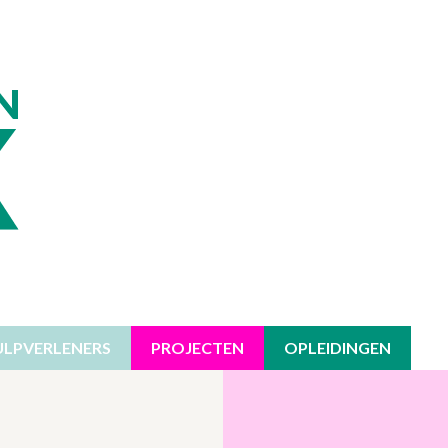
ULPVERLENERS
PROJECTEN
OPLEIDINGEN
EN
HT
NBOD OP MAAT
AANBOD OP MAAT
VLAAMSE OVERHEID
ZORGVE
VERSTE
 BURN-OUT
EIDINGEN
AANBOD VOOR TEAMS
STAD ANTWERPEN