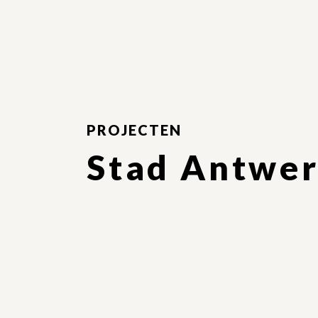
FEAR OF FLYING
ANGST
EXPERTISEDOMEINEN
TRAUMA
LOOPBAANBEGELEIDING
PROJECTEN
Stad Antwe