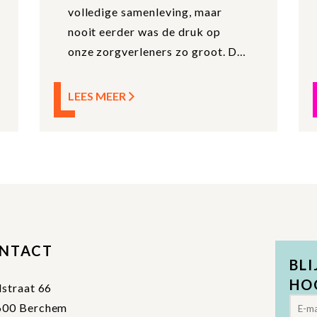
volledige samenleving, maar
nooit eerder was de druk op
onze zorgverleners zo groot. De
mentale gezondheid van deze
mensen wordt fel uitgedaagd.
LEES MEER
NTACT
BLI
HO
lstraat 66
600 Berchem