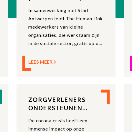
In samenwerking met Stad
Antwerpen leidt The Human Link
medewerkers van kleine
organisaties, die werkzaam zijn
in de sociale sector, gratis op om
groepsgesprekken te voeren
over de impact van Corona.
LEES MEER
ZORGVERLENERS
ONDERSTEUNEN
(GEREALISEERD)
De corona crisis heeft een
immense impact op onze