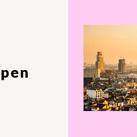
LGBTI+
CHRONISCHE STRESS
OPLEIDINGEN
WARM B
ACUTE STRESS
CULTUU
ANGSTPROBLEMATIEK
WERKVE
MENTAAL WELZIJN
OMGEVI
ALGEMEEN
rpen
BLENDED