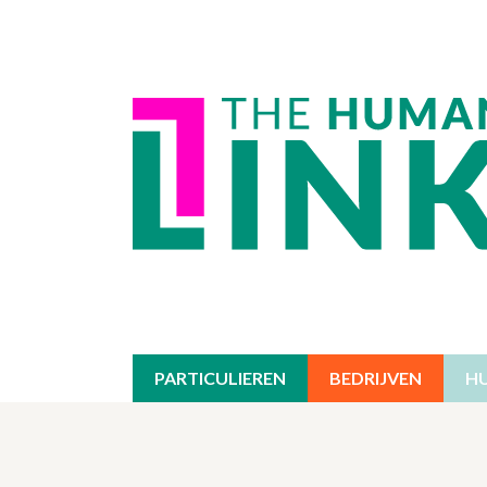
PARTICULIEREN
BEDRIJVEN
H
INDIVIDUELE THERAPIE
EXPERTISEDOMEIN
OVERZIC
AA
GROEPSTHERAPIE
OPLEIDINGEN
STRESS /
OPL