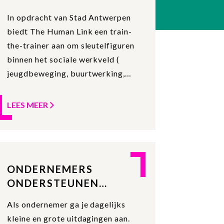
(GEREALISEERD)
In opdracht van Stad Antwerpen
biedt The Human Link een train-
the-trainer aan om sleutelfiguren
binnen het sociale werkveld (
jeugdbeweging, buurtwerking,
scholen, CLB, maatschappelijke
ondersteuning,
LEES MEER
trajectondersteuning, sociaal
werk, enz…) te versterken.
ONDERNEMERS
ONDERSTEUNEN
(GEREALISEERD)
Als ondernemer ga je dagelijks
kleine en grote uitdagingen aan.