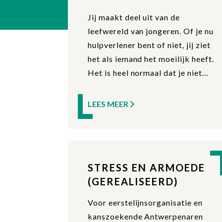
JONGEREN
Jij maakt deel uit van de
leefwereld van jongeren. Of je nu
hulpverlener bent of niet, jij ziet
het als iemand het moeilijk heeft.
Het is heel normaal dat je niet
altijd weet hoe je hier best mee
kan omgaan.
LEES MEER
STRESS EN ARMOEDE
(GEREALISEERD)
Voor eerstelijnsorganisatie en
kanszoekende Antwerpenaren