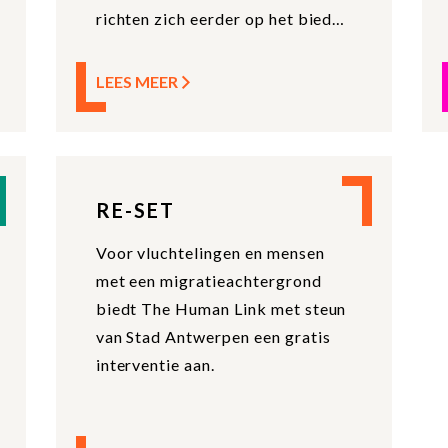
richten zich eerder op het bieden
van inzicht en handvatten m.b.t.
de specifieke problematiek. Dit
LEES MEER
is geen lotgenotencontact of
groepstherapie. De focus gaat
tijdens de sessies vooral naar het
geven van psycho-educatie en
RE-SET
het aanreiken van tips and tricks
aan het privénetwerk van iemand
Voor vluchtelingen en mensen
met mentale klachten.
met een migratieachtergrond
biedt The Human Link met steun
van Stad Antwerpen een gratis
interventie aan.