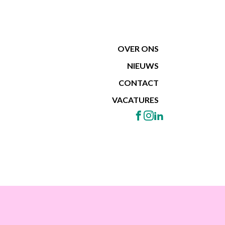
OVER ONS
NIEUWS
CONTACT
VACATURES
RSTREKKERS
TEAMVERSTERKINGSTRAJECT
LGBTI+ EN ZELFZORG
RKEN
INTERCOLLEGIALE COACHING
LGBTI+ SENSITIEVE ZORG