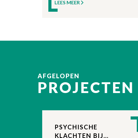
haar districten.
LEES MEER
AFGELOPEN
PROJECTEN
PSYCHISCHE
KLACHTEN BIJ