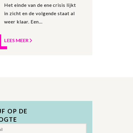
Het einde van de ene crisis lijkt
in zicht en de volgende staat al
weer klaar. Een
ondernemersklimaat dat boeiend
maar tegelijkertijd niet
LEES MEER
vanzelfsprekend is.
JF OP DE
OGTE